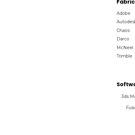
Fabri
Adobe
Autodes
Chaos
Darco
McNeel
Trimble
Softw
3ds M
Fus