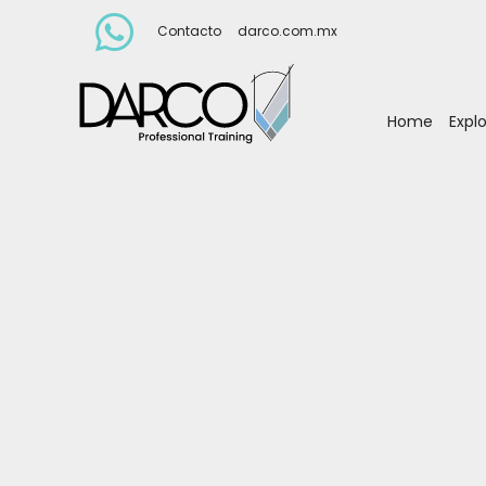
Contacto
darco.com.mx
Home
Expl