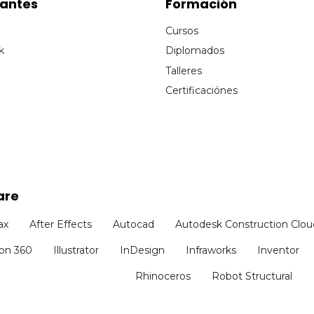
cantes
Formación
Cursos
k
Diplomados
Talleres
Certificaciónes
are
ax
After Effects
Autocad
Autodesk Construction Clou
ion 360
Illustrator
InDesign
Infraworks
Inventor
Rhinoceros
Robot Structural