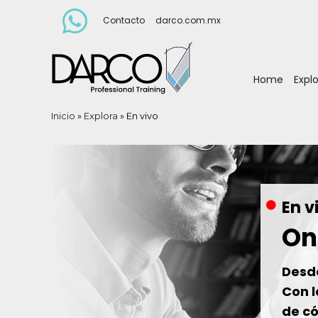
Contacto
darco.com.mx
Home
Expl
Inicio
»
Explora
»
En vivo
En v
On
Desde
Con l
de c