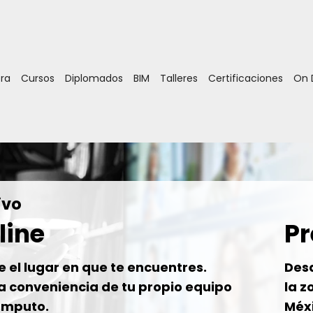
ora
Cursos
Diplomados
BIM
Talleres
Certificaciones
On
ivo
line
Pr
 el lugar en que te encuentres.
Desd
a conveniencia de tu propio equipo
la z
ómputo.
Méxi