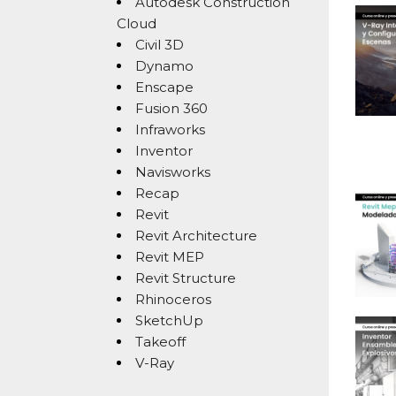
Autodesk Construction
Cloud
Civil 3D
Dynamo
Enscape
Fusion 360
Infraworks
Inventor
Navisworks
Recap
Revit
Revit Architecture
Revit MEP
Revit Structure
Rhinoceros
SketchUp
Takeoff
V-Ray