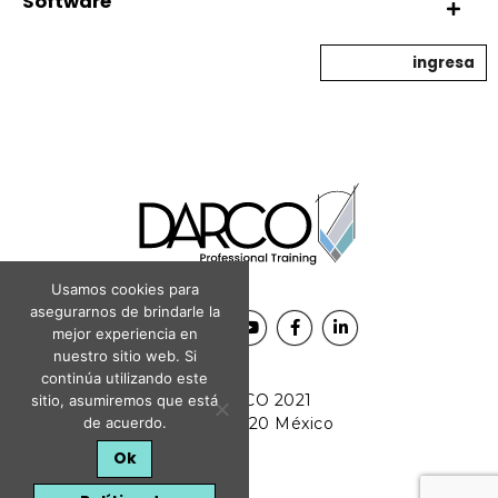
Software
ingresa
Usamos cookies para
asegurarnos de brindarle la
mejor experiencia en
nuestro sitio web. Si
continúa utilizando este
© DARCO 2021
sitio, asumiremos que está
de acuerdo.
CDMX, 11520 México
Ok