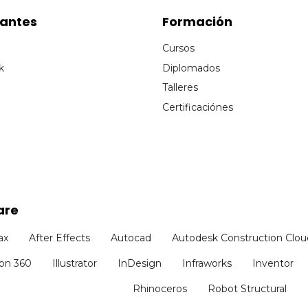
cantes
Formación
Cursos
k
Diplomados
Talleres
Certificaciónes
are
ax
After Effects
Autocad
Autodesk Construction Clou
ion 360
Illustrator
InDesign
Infraworks
Inventor
Rhinoceros
Robot Structural