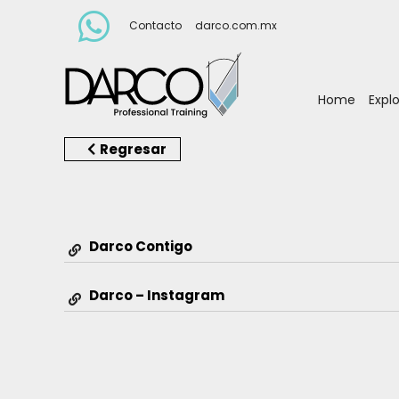
Contacto
darco.com.mx
Home
Expl
Regresar
Darco Contigo
Darco – Instagram