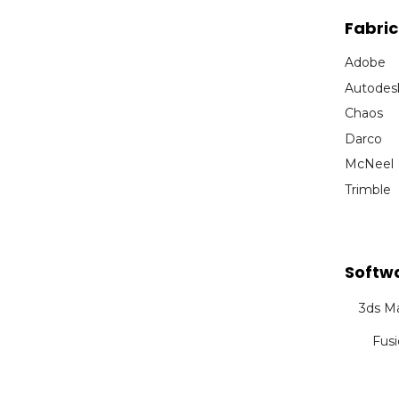
Fabri
Adobe
Autodes
Chaos
Darco
McNeel
Trimble
Softw
3ds M
Fus