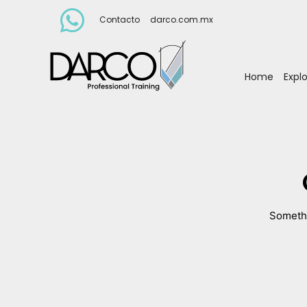
Contacto
darco.com.mx
Home
Expl
Somethi