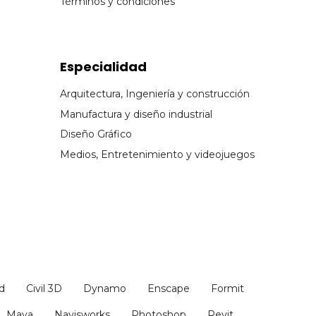
Términos y condiciones
Especialidad
Arquitectura, Ingeniería y construcción
Manufactura y diseño industrial
Diseño Gráfico
Medios, Entretenimiento y videojuegos
d
Civil 3D
Dynamo
Enscape
Formit
Maya
Navisworks
Photoshop
Revit