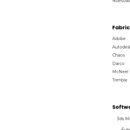
Nuestra
Fabri
Adobe
Autodes
Chaos
Darco
McNeel
Trimble
Softw
3ds M
Fus