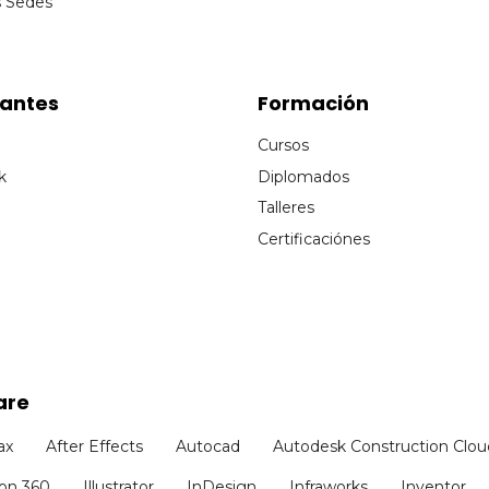
s Sedes
cantes
Formación
Cursos
k
Diplomados
Talleres
Certificaciónes
are
ax
After Effects
Autocad
Autodesk Construction Clou
ion 360
Illustrator
InDesign
Infraworks
Inventor