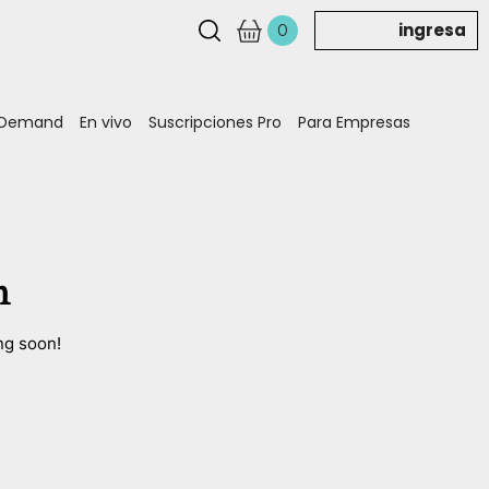
ingresa
0
 Demand
En vivo
Suscripciones Pro
Para Empresas
n
ng soon!