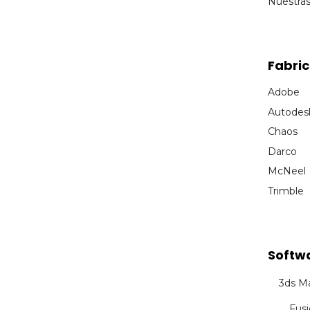
Nuestra
Fabri
Adobe
Autodes
Chaos
Darco
McNeel
Trimble
Softw
3ds M
Fus