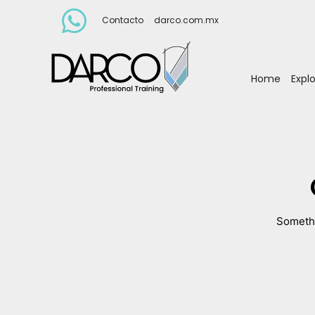
Contacto
darco.com.mx
Home
Expl
Somethi