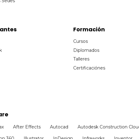
s Sedes
cantes
Formación
Cursos
k
Diplomados
Talleres
Certificaciónes
are
ax
After Effects
Autocad
Autodesk Construction Clou
ion 360
Illustrator
InDesign
Infraworks
Inventor