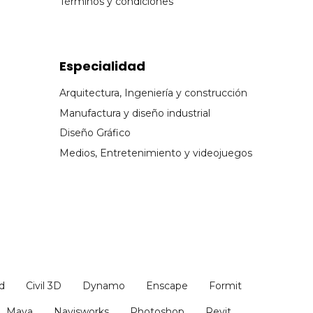
Términos y condiciones
Especialidad
Arquitectura, Ingeniería y construcción
Manufactura y diseño industrial
Diseño Gráfico
Medios, Entretenimiento y videojuegos
d
Civil 3D
Dynamo
Enscape
Formit
Maya
Navisworks
Photoshop
Revit