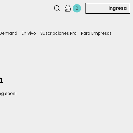
ingresa
0
 Demand
En vivo
Suscripciones Pro
Para Empresas
n
ng soon!