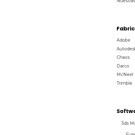
Nuestra
Fabri
Adobe
Autodes
Chaos
Darco
McNeel
Trimble
Softw
3ds M
Fus