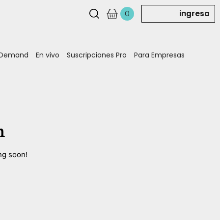
ingresa
0
 Demand
En vivo
Suscripciones Pro
Para Empresas
n
ng soon!