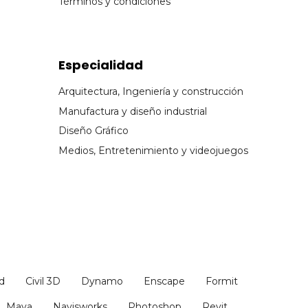
Términos y condiciones
Especialidad
Arquitectura, Ingeniería y construcción
Manufactura y diseño industrial
Diseño Gráfico
Medios, Entretenimiento y videojuegos
d
Civil 3D
Dynamo
Enscape
Formit
Maya
Navisworks
Photoshop
Revit