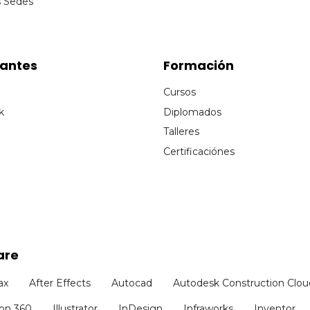
s Sedes
cantes
Formación
Cursos
k
Diplomados
Talleres
Certificaciónes
are
ax
After Effects
Autocad
Autodesk Construction Clou
ion 360
Illustrator
InDesign
Infraworks
Inventor