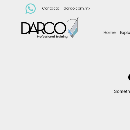
Contacto
darco.com.mx
Home
Expl
Somethi