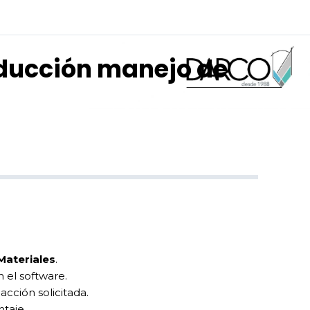
roducción manejo de
Materiales
.
n el software.
cción solicitada.
taje.