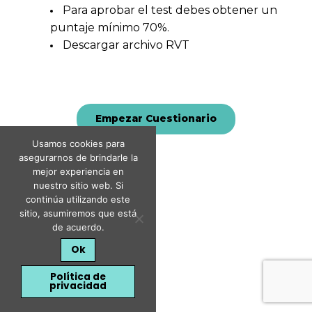
Para aprobar el test debes obtener un
puntaje mínimo 70%.
Descargar archivo RVT
Usamos cookies para
asegurarnos de brindarle la
mejor experiencia en
nuestro sitio web. Si
continúa utilizando este
sitio, asumiremos que está
de acuerdo.
Ok
Política de
privacidad