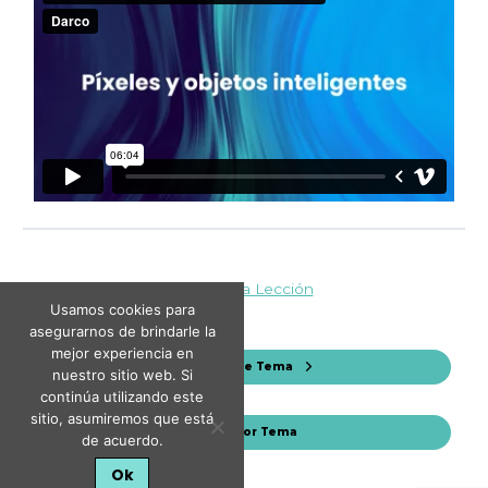
Volver a la Lección
Usamos cookies para
asegurarnos de brindarle la
mejor experiencia en
Siguiente Tema
nuestro sitio web. Si
continúa utilizando este
sitio, asumiremos que está
Anterior Tema
de acuerdo.
Ok