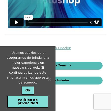
Volver a la Lección
Usamos cookies para
asegurarnos de brindarle la
mejor experiencia en
Siguiente Tema
nuestro sitio web. Si
continúa utilizando este
sitio, asumiremos que está
Lección Anterior
de acuerdo.
Ok
Política de
privacidad